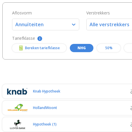
Aflosvorm
Verstrekkers
Annuïteiten
Alle verstrekkers
Tariefklasse
Bereken tariefklasse
NHG
50%
Knab Hypotheek
HollandWoont
Hypotheek (1)