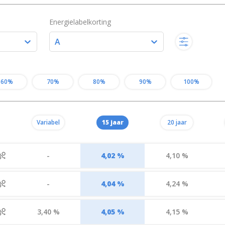
Energielabelkorting
A
60%
70%
80%
90%
100%
Variabel
15 jaar
20 jaar
-
4,02 %
4,10 %
-
4,04 %
4,24 %
3,40 %
4,05 %
4,15 %